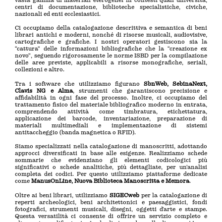
vasta gamma di materiali eterogenei in contesti quali università,
centri di documentazione, biblioteche specialistiche, civiche,
nazionali ed enti ecclesiastici.
Ci occupiamo della catalogazione descrittiva e semantica di beni
librari antichi e moderni, nonché di risorse musicali, audiovisive,
cartografiche e grafiche. I nostri operatori gestiscono sia la
“cattura” delle informazioni bibliografiche che la “creazione ex
novo”, seguendo rigorosamente le norme ISBD per la compilazione
delle aree previste, applicabili a risorse monografiche, seriali,
collezioni e altro.
Tra i software che utilizziamo figurano
SbnWeb, SebinaNext,
Clavis NG e Alma
, strumenti che garantiscono precisione e
affidabilità in ogni fase del processo. Inoltre, ci occupiamo del
trattamento fisico del materiale bibliografico moderno in entrata,
comprendendo attività come timbratura, etichettatura,
applicazione dei barcode, inventariazione, preparazione di
materiali multimediali e implementazione di sistemi
antitaccheggio (banda magnetica o RFID).
Siamo specializzati nella catalogazione di manoscritti, adottando
approcci diversificati in base alle esigenze. Realizziamo schede
sommarie che evidenziano gli elementi codicologici più
significativi o schede analitiche, più dettagliate, per un’analisi
completa dei codici. Per questo utilizziamo piattaforme dedicate
come
ManusOnLine, Nuova Biblioteca Manoscritta e Memora
.
Oltre ai beni librari, utilizziamo
SIGECweb
per la catalogazione di
reperti archeologici, beni architettonici e paesaggistici, fondi
fotografici, strumenti musicali, disegni, oggetti d’arte e stampe.
Questa versatilità ci consente di offrire un servizio completo e