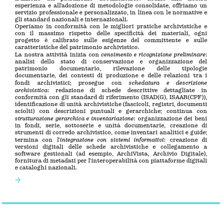
esperienza e all’adozione di metodologie consolidate, offriamo un
servizio professionale e personalizzato, in linea con le normative e
gli standard nazionali e internazionali.
Operiamo in conformità con le migliori pratiche archivistiche e
con il massimo rispetto delle specificità dei materiali, ogni
progetto è calibrato sulle esigenze del committente e sulle
caratteristiche del patrimonio archivistico.
censimento e ricognizione preliminare
La nostra attività inizia con
:
analisi dello stato di conservazione e organizzazione del
patrimonio documentario, rilevazione delle tipologie
documentarie, dei contesti di produzione e delle relazioni tra i
schedatura e descrizione
fondi archivistici; prosegue con
archivistica
: redazione di schede descrittive dettagliate in
conformità con gli standard di riferimento (ISAD(G), ISAAR(CPF)),
identificazione di unità archivistiche (fascicoli, registri, documenti
sciolti) con descrizioni puntuali e gerarchiche; continua con
strutturazione gerarchica e inventariazione
: organizzazione dei beni
in fondi, serie, sottoserie e unità documentarie, creazione di
strumenti di corredo archivistico, come inventari analitici e guide;
integrazione con sistemi informativi
termina con l’
: creazione di
versioni digitali delle schede archivistiche e collegamento a
software gestionali (ad esempio, ArchiVista, Archivio Digitale),
fornitura di metadati per l’interoperabilità con piattaforme digitali
e cataloghi nazionali.
→